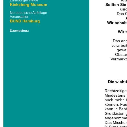
Alt
Lüneburger Heide
Kiekeberg Museum
Sollten Sie
und
Norddeutsche Apfeltage
Das O
Veranstalter
BUND Hamburg
Wir behalt
Datenschutz
Wir 
Das ang
verarbei
gewas
Obstan
Vermarkt
Die wichti
Obst
Rechtzeitig
Mindestens 1
auch mehr. 
können. Faul
kann in Behä
Großkisten g
angenommen,
Das Mischun