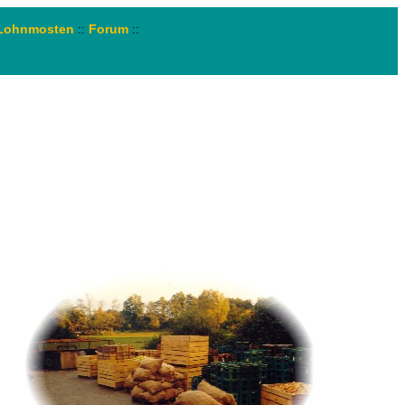
Lohnmosten
::
Forum
::