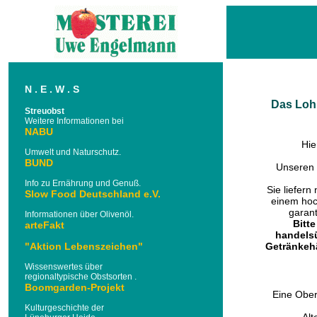
N . E . W . S
Das Lohn
Streuobst
Weitere Informationen bei
NABU
Hie
Umwelt und Naturschutz.
BUND
Unseren 
Info zu Ernährung und Genuß.
Sie liefern
Slow Food Deutschland e.V.
einem hoc
garant
Informationen über Olivenöl.
Bitt
arteFakt
handelsü
"Aktion Lebenszeichen"
Getränkeh
Wissenswertes über
regionaltypische Obstsorten .
Boomgarden-Projekt
Eine Ober
Kulturgeschichte der