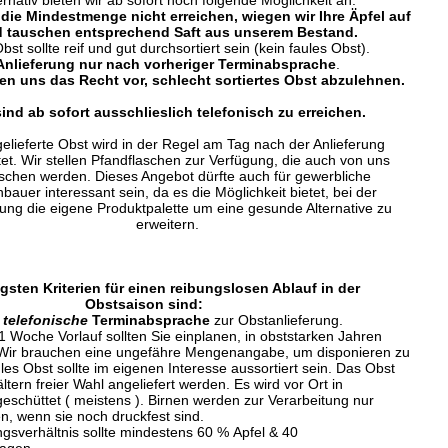
ernativ bieten wir ab sofort noch folgende Möglichkeit an:
 die Mindestmenge nicht erreichen, wiegen wir Ihre Äpfel auf
 tauschen entsprechend Saft aus unserem Bestand.
bst sollte reif und gut durchsortiert sein (kein faules Obst).
Anlieferung nur nach vorheriger Terminabsprache
.
en uns das Recht vor, schlecht sortiertes Obst abzulehnen.
sind ab sofort ausschlieslich telefonisch zu erreichen.
elieferte Obst wird in der Regel am Tag nach der Anlieferung
tet. Wir stellen Pfandflaschen zur Verfügung, die auch von uns
chen werden. Dieses Angebot dürfte auch für gewerbliche
bauer interessant sein, da es die Möglichkeit bietet, bei der
ung die eigene Produktpalette um eine gesunde Alternative zu
erweitern.
gsten Kriterien für einen reibungslosen Ablauf in der
saison sind:
e
telefonische
Terminabsprache
zur Obstanlieferung.
 Woche Vorlauf sollten Sie einplanen, in obststarken Jahren
Wir brauchen eine ungefähre Mengenangabe, um disponieren zu
es Obst sollte im eigenen Interesse aussortiert sein. Das Obst
ltern freier Wahl angeliefert werden. Es wird vor Ort in
eschüttet ( meistens ). Birnen werden zur Verarbeitung nur
 wenn sie noch druckfest sind.
gsverhältnis sollte mindestens 60 % Apfel & 40