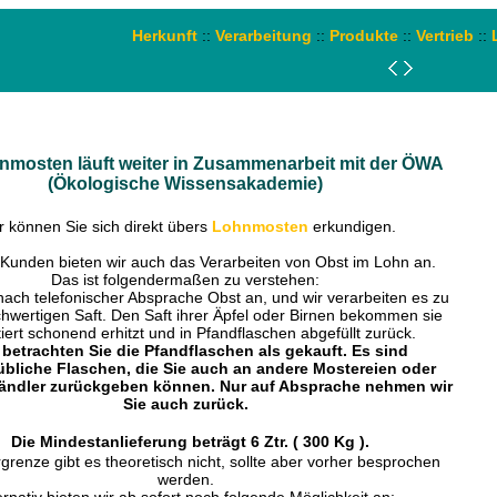
Herkunft
::
Verarbeitung
::
Produkte
::
Vertrieb
::
mosten läuft weiter in Zusammenarbeit mit der ÖWA
(Ökologische Wissensakademie)
r können Sie sich direkt übers
Lohnmosten
erkundigen.
Kunden bieten wir auch das Verarbeiten von Obst im Lohn an.
Das ist folgendermaßen zu verstehen:
 nach telefonischer Absprache Obst an, und wir verarbeiten es zu
hwertigen Saft. Den Saft ihrer Äpfel oder Birnen bekommen sie
iert schonend erhitzt und in Pfandflaschen abgefüllt zurück.
e betrachten Sie die Pfandflaschen als gekauft. Es sind
bliche Flaschen, die Sie auch an andere Mostereien oder
ändler zurückgeben können. Nur auf Absprache nehmen wir
Sie auch zurück.
Die Mindestanlieferung beträgt 6 Ztr. ( 300 Kg ).
grenze gibt es theoretisch nicht, sollte aber vorher besprochen
werden.