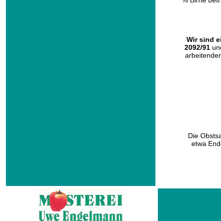
% Birne bet
Wir sind e
2092/91
un
arbeitenden
Die Obstsa
etwa End